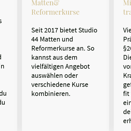
Matten&
Mi
Reformerkurse
tr
s
Seit 2017 bietet Studio
Vi
44 Matten und
Pr
Reformerkurse an. So
§2
d
kannst aus dem
Di
in
vielfältigen Angebot
vo
auswählen oder
Kr
verschiedene Kurse
ge
 du
kombinieren.
fi
du
ei
de
er