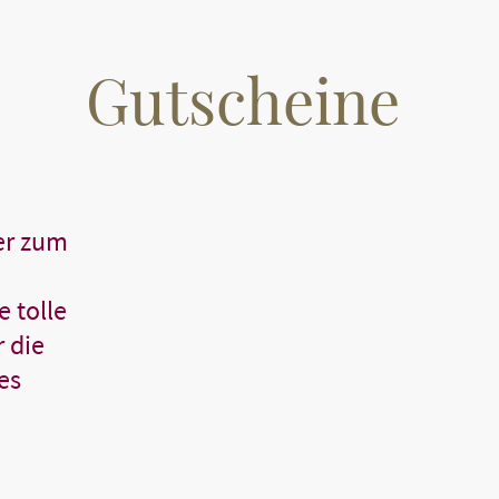
Gutscheine
er zum
 tolle
 die
es