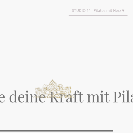
STUDIO 44 - Pilates mit Herz ♥
 deine Kraft mit Pil